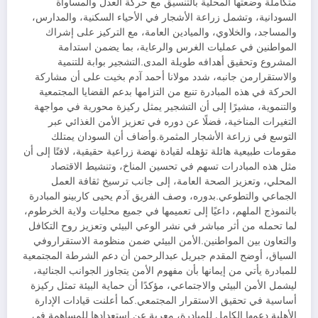
متكاملة وضعتها المحلية بالتنسيق مع حركة العدل والمساواة
السودانية، وتشمل زراعة الأشجار في الأحياء السكنية، والمدارس،
والمساجد، والخلاوي، والميادين العامة، مع التركيز على إشراك
المواطنين في عمليات الغرس والرعاية، بما يضمن استدامة
المشروع وتحقيق أهدافه طويلة المدى.التشجير بوابة للتنمية
والاستقرارمن جانبه، شدد مولانا أحمد آدم بخيت على أن مشاركة
الحركة في هذه المبادرة تنبع من التزامها بدعم القضايا المجتمعية
والتنموية، مشيرًا إلى أن التشجير يمثل ركيزة محورية في مواجهة
التغيرات المناخية، فضلًا عن دوره في تعزيز الأمن الغذائي عبر
التوسع في زراعة الأشجار المثمرة.وأضاف أن السودان يمتلك
مقومات طبيعية هائلة تؤهله لقيادة نهضة زراعية حقيقية، لافتًا إلى أن
مثل هذه المبادرات تسهم في تحسين المناخ، وتنشيط الاقتصاد
المحلي، وتعزيز الصحة العامة، إلى جانب ترسيخ ثقافة العمل
الجماعي والتطوعي.بدوره، وصف الفريق آدم يحيى كاربينو المبادرة
بالنموذج الملهم، داعيًا إلى تعميمها في جميع محليات ولاية الخرطوم،
لما تحمله من أثر مباشر في نشر الوعي البيئي وتعزيز روح التكافل
والتعاون بين المواطنين.الأمن البيئي ضمن منظومة الاستقراروفي
السياق، أوضح المقدم جبريل عبدالرحمن أن دعم الشرطة المجتمعية
للمبادرة يأتي من إيمانها بأن مفهوم الأمن يتجاوز الجوانب الجنائية،
ليشمل الأمن البيئي والاجتماعي، مؤكدًا أن حماية البيئة تمثل ركيزة
أساسية في تحقيق الاستقرار المجتمعي.كما أعلنت قيادات الإدارة
الأهلية دعمها الكامل للمبادرة، معربة عن استعدادها للمساهمة في