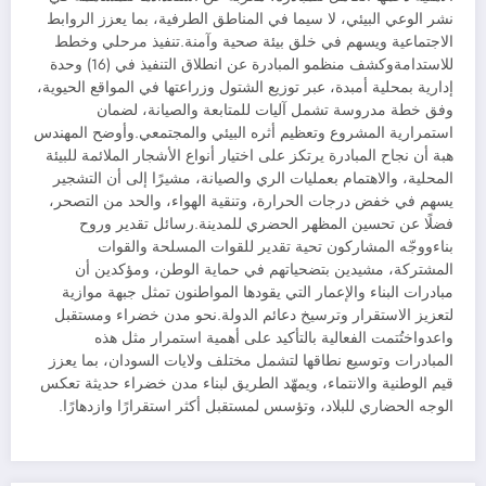
نشر الوعي البيئي، لا سيما في المناطق الطرفية، بما يعزز الروابط
الاجتماعية ويسهم في خلق بيئة صحية وآمنة.تنفيذ مرحلي وخطط
للاستدامةوكشف منظمو المبادرة عن انطلاق التنفيذ في (16) وحدة
إدارية بمحلية أمبدة، عبر توزيع الشتول وزراعتها في المواقع الحيوية،
وفق خطة مدروسة تشمل آليات للمتابعة والصيانة، لضمان
استمرارية المشروع وتعظيم أثره البيئي والمجتمعي.وأوضح المهندس
هبة أن نجاح المبادرة يرتكز على اختيار أنواع الأشجار الملائمة للبيئة
المحلية، والاهتمام بعمليات الري والصيانة، مشيرًا إلى أن التشجير
يسهم في خفض درجات الحرارة، وتنقية الهواء، والحد من التصحر،
فضلًا عن تحسين المظهر الحضري للمدينة.رسائل تقدير وروح
بناءووجّه المشاركون تحية تقدير للقوات المسلحة والقوات
المشتركة، مشيدين بتضحياتهم في حماية الوطن، ومؤكدين أن
مبادرات البناء والإعمار التي يقودها المواطنون تمثل جبهة موازية
لتعزيز الاستقرار وترسيخ دعائم الدولة.نحو مدن خضراء ومستقبل
واعدواختُتمت الفعالية بالتأكيد على أهمية استمرار مثل هذه
المبادرات وتوسيع نطاقها لتشمل مختلف ولايات السودان، بما يعزز
قيم الوطنية والانتماء، ويمهّد الطريق لبناء مدن خضراء حديثة تعكس
الوجه الحضاري للبلاد، وتؤسس لمستقبل أكثر استقرارًا وازدهارًا.