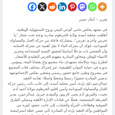
تقرير – آمال حسن
في مشهد يعكس تنامي الوعي البيئي وروح المسؤولية الوطنية،
أطلقت محلية أمبدة بولاية الخرطوم مبادرة نوعية تحت شعار “يدٌ
تحرس وأخرى تغرس”، بمشاركة فاعلة من حركة العدل والمساواة
السودانية، لتؤكد أن معركة البناء لا تقل أهمية عن معركة الحماية،
وأن التشجير بات مدخلًا أساسيًا لتحقيق التنمية المستدامة وتعزيز
الانتماء للوطن.وتتجاوز المبادرة مفهوم الغرس التقليدي للأشجار،
لتطرح رؤية متكاملة تستهدف بناء مجتمع واعٍ بقضايا البيئة، ومؤمن
بدوره في حماية الموارد الطبيعية، عبر إشراك مختلف فئات المجتمع
في مشروع وطني جامع.حضور رسمي وشعبي يعكس الإجماعوشهد
تدشين المبادرة حضورًا رسميًا وشعبيًا واسعًا، تقدّمه العقيد
عبدالرحيم داؤد تِرْدة، أمين محلية أمبدة، إلى جانب نائب رئيس حركة
العدل والمساواة السودانية وأمين إقليم الخرطوم مولانا أحمد آدم
بخيت، والفريق آدم يحيى كاربينو، والمقدم جبريل عبدالرحمن، مدير
الشرطة المجتمعية، فضلًا عن قيادات الإدارة الأهلية وممثلي الطرق
الصوفية وقطاعات المرأة والشباب، إلى جانب حشود كبيرة من
المواطنين.وأكد العقيد تِرْدة أن المبادرة تأتي ضمن خطة استراتيجية