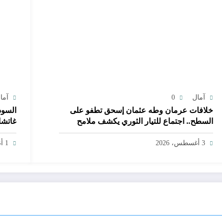
آمال
0
آما
خلافات عرمان وطه عثمان إسحق تطفو على
السود
السطح.. اجتماع للتيار الثوري يكشف ملامح
غاتشا
مواجهة داخلية
والسل
3 أغسطس، 2026
1 أغسطس، 2026