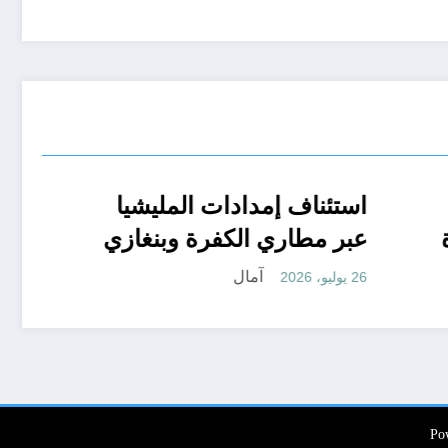
ات
BLOG
استئناف إمدادات المليشيا
العامة باسترداد بارا وجبرة
عبر مطاري الكفرة وبنغازي
 قرفة*
آمال
26 يوليو، 2026