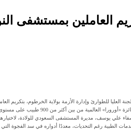
م العاملين بمستشفى النو
نة العليا للطوارئ وإدارة الأزمة بولاية الخرطوم، بتكريم الع
المستشفى الدكتور جمال الطيب العبيد، بمناس
ات الطبية رغم التحديات، معددًا أدواره في سد الفجوة الت