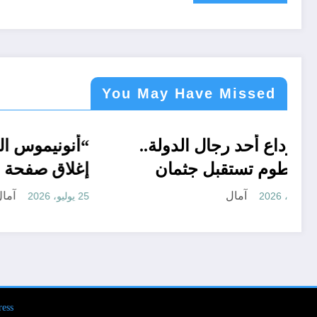
You May Have Missed
BLOG
في وداع أحد رجال الدولة..
BLOG
“أنونيم
الخرطوم تستقبل جثمان
إغلاق ص
اللواء شرطة عبدالمحمود
آمال
24 يوليو، 2026
25 يوليو، 2026
العوض ومواراته الثرى
بولاية نهر النيل
ess