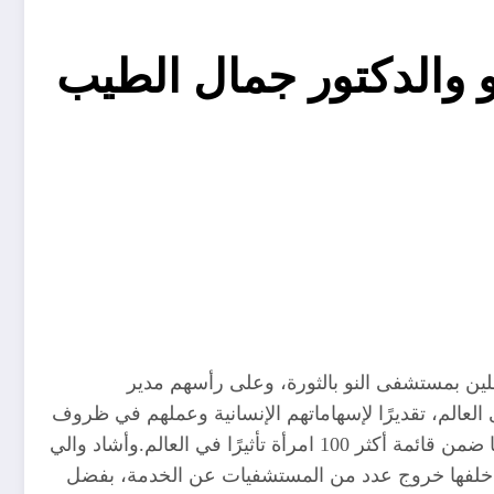
 والدكتور جمال الطيب
املين بمستشفى النو بالثورة، وعلى رأسهم مدير
بة فوزه بجائزة «أورورا» العالمية من بين أكثر من 900 طبيب على مستوى العالم، تقديرًا لإسهاماتهم الإنسانية وعملهم في ظروف
استثنائية خلال فترة الحرب. كما شمل التكريم الدكتورة صفاء علي يوسف، مديرة المستشفى السعودي للولادة، لاختيارها ضمن قائمة أكثر 100 امرأة تأثيرًا في العالم.وأشاد والي
ي خلفها خروج عدد من المستشفيات عن الخدمة، بفضل